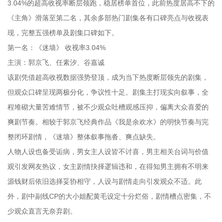
3.04%的超高收视率断层领跑，稳居榜单首位，此前热度居高不下的
《主角》滑落至第二名，其余多部热门剧集各有口碑亮点与收视表
现，完整五强榜单及剧集口碑如下。
第一名：《迷墙》 收视率3.04%
主演：郭京飞、任素汐、谷嘉诚
该剧凭借超高收视数据强势登顶，成为当下热度断层领先的剧集，
但观众口碑呈现两极分化，争议性十足。剧集主打现实向叙事，全
程堆砌大量苦难情节，被不少观众吐槽观感压抑，偏离大众喜爱的
爽剧节奏。相较于郭京飞经典作品《我是余欢水》的明快节奏与完
整闭环剧情，《迷墙》整体叙事拖沓、爽点缺失。
人物人设也备受诟病，男女主人设皆不讨喜，男主相关台词与价值
观引发网友热议，女主剧情抉择逻辑违和，在得知男主拥有不明来
源钱财后依旧选择妥协相守，人设与剧情走向引发观众不适。此
外，剧中副线CP的大小姐配黄毛设定十分烂俗，剧情槽点密集，不
少观众直言无奈弃剧。