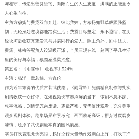
与相守，传递出善良坚韧、向阳而生的人生态度，满满的正能量令
人心生向往。
主角方穆扬与费霓双向奔赴、彼此救赎，方穆扬如野草般顽强坚
韧，无论身处逆境都能踏实生活；费霓目标坚定、永不退缩，在历
经坎坷后收获真挚爱意与并肩同行的爱人。除主角外，剧中姐夫、
费霆、林梅等配角人设温暖正派，全员三观在线，刻画了平凡生活
里的美好与幸福，氛围感温柔治愈。
第五名：《雨霖铃》 收视率1.524%
主演：杨洋、章若楠、方逸伦
作为近年难得的优质古装武侠剧，《雨霖铃》凭借精良制作与扎实
剧情收获一众好评。在短视频快节奏刷屏的当下，该剧不急不躁、
叙事流畅，剧情无冗余废话、逻辑严密，无需倍速观看，充分尊重
观众观剧体验。剧集场景布景考究、画面质感高级，摒弃过度磨皮
滤镜，还原了武侠剧最本真的国风质感。
演员打戏表现尤为亮眼，杨洋全程大量动作戏亲自上阵，打戏干净