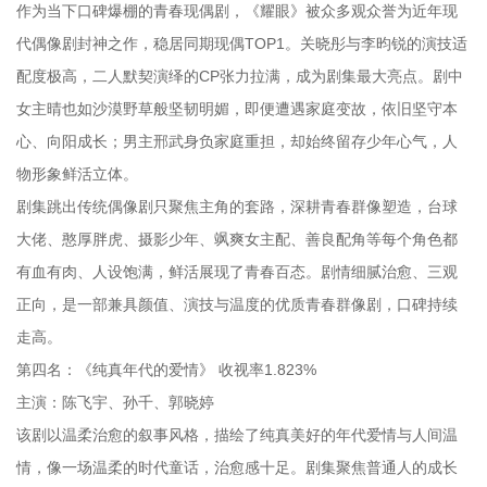
作为当下口碑爆棚的青春现偶剧，《耀眼》被众多观众誉为近年现
代偶像剧封神之作，稳居同期现偶TOP1。关晓彤与李昀锐的演技适
配度极高，二人默契演绎的CP张力拉满，成为剧集最大亮点。剧中
女主晴也如沙漠野草般坚韧明媚，即便遭遇家庭变故，依旧坚守本
心、向阳成长；男主邢武身负家庭重担，却始终留存少年心气，人
物形象鲜活立体。
剧集跳出传统偶像剧只聚焦主角的套路，深耕青春群像塑造，台球
大佬、憨厚胖虎、摄影少年、飒爽女主配、善良配角等每个角色都
有血有肉、人设饱满，鲜活展现了青春百态。剧情细腻治愈、三观
正向，是一部兼具颜值、演技与温度的优质青春群像剧，口碑持续
走高。
第四名：《纯真年代的爱情》 收视率1.823%
主演：陈飞宇、孙千、郭晓婷
该剧以温柔治愈的叙事风格，描绘了纯真美好的年代爱情与人间温
情，像一场温柔的时代童话，治愈感十足。剧集聚焦普通人的成长