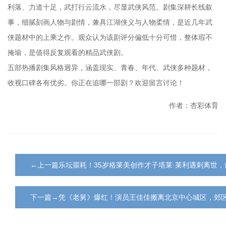
利落、力道十足，武打行云流水，尽显武侠风范。剧集深耕长线叙
事，细腻刻画人物与剧情，兼具江湖侠义与人物柔情，是近几年武
侠题材中的上乘之作。观众认为该剧评分偏低十分可惜，整体瑕不
掩瑜，是值得反复观看的精品武侠剧。
五部热播剧集风格迥异，涵盖现实、青春、年代、武侠多种题材，
收视口碑各有优劣。你正在追哪一部剧？欢迎留言讨论！
作者：杏彩体育
←上一篇乐坛噩耗！35岁格莱美创作才子塔莱·莱利遇刺离世
下一篇→凭《老舅》爆红！演员王佳佳搬离北京中心城区，郊