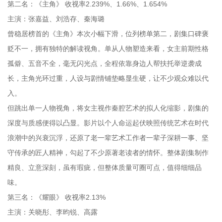
第二名：《主角》 收视率2.239%、1.66%、1.654%
主演：张嘉益、刘浩存、秦海璐
曾稳居榜首的《主角》本次小幅下滑，位列榜单第二，剧集口碑褒
贬不一，拥有独特的解读视角。单从人物塑造来看，女主前期性格
孤僻、五音不全，毫无闪光点，全程依靠身边人帮扶托举逆袭成
长，主角光环过重，人设与剧情铺垫略显生硬，让不少观众难以代
入。
但跳出单一人物视角，将女主视作秦腔艺术的拟人化缩影，剧集的
深度与质感便得以凸显。影片以个人命运起伏映照传统艺术在时代
浪潮中的兴衰沉浮，还原了老一辈艺术工作者一辈子深耕一事、坚
守传承的匠人精神，勾起了不少原著老读者的情怀。整体剧集制作
精良、立意深刻，虽有瑕疵，但整体质量可圈可点，值得细细品
味。
第三名：《耀眼》 收视率2.13%
主演：关晓彤、李昀锐、高露