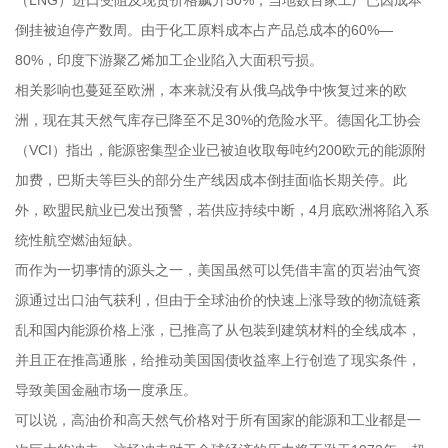
（LNG）进口受阻及现货价格飙升50%，当地数百家工厂已因成本
倒挂被迫停产数周。由于化工原料成本占产品总成本的60%—
80%，印度下游聚乙烯加工企业陷入大面积亏损。
相关影响也蔓延至欧洲，本来就没有从俄乌战争中恢复过来的欧
洲，现在其天然气库存已降至不足30%的危险水平。德国化工协会
（VCI）指出，能源密集型企业已被迫收取每吨约200欧元的能源附
加费，巴斯夫等巨头的部分生产线因成本倒挂面临长期关停。此
外，欧盟民航业已发出预警，若供应持续中断，4月底欧洲将陷入系
统性航空燃油短缺。
而作为一切事情的源头之一，美国虽然可以凭借丰富的页岩油气资
源通过出口油气获利，但由于全球油价的快速上涨导致的物流链紊
乱和国内能源价格上涨，已推高了从包装到建筑材料的全线成本，
并且正在推高通胀，给推动美国国债收益率上行创造了现实条件，
导致美国金融市场一度承压。
可以说，高油价和高天然气价格对于所有国家的能源和工业都是一