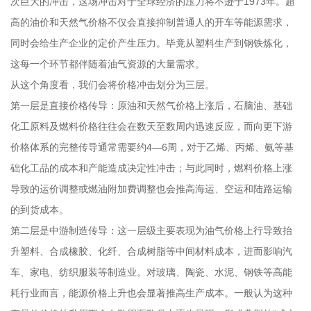
次巨大的冲击，这场冲击对于全球经济的压力将不逊于1973年。超
高的油价和天然气价格不仅会直接抑制普通人的开车等能源需求，
同时会给生产企业的定价产生压力。毕竟从塑料生产到钢铁炼化，
这每一个环节都伴随着油气资源的大量需求。
从这个角度看，我们会将价格冲击划分为三层。
第一层是直接价格传导：原油和天然气价格上涨后，石脑油、基础
化工原料及燃料价格往往会在数天至数周内迅速反应，而向更下游
价格体系的完整传导通常需要约4—6周，对于乙烯、丙烯、氨等基
础化工品的成本和产能造成决定性冲击；与此同时，燃料价格上涨
导致的运价调整或燃油附加费调整也会推高海运、空运和陆路运输
的到货成本。
第二层是中游制造传导：这一层级主要表现为油气价格上行导致抬
升塑料、合成橡胶、化纤、合成树脂等中间材料成本，进而影响汽
车、家电、纺织服装等制造业。对玻璃、陶瓷、水泥、钢铁等高能
耗行业而言，能源价格上升也会显著推高生产成本。一般认为这种