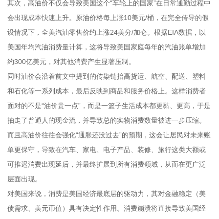
其次，高油价不仅会导致美国这个“车轮上的国家”在日常通勤过程中
会出现成本快速上升。原油价格每上涨10美元/桶，在完全传导的假
设情况下，全美汽油零售价约上涨24美分/加仑。根据EIA数据，以
美国年均汽油消费量计算，这将导致美国家庭每年的汽油账单增加
约300亿美元，对其他消费产生显著压制。
同时油价会沿着前文中提到的传染链抬高货运、航空、配送、塑料
和石化等一系列成本，最后反映到商品和服务价格上。这样消费者
面对的不是“油价贵一点”，而是一篮子生活成本都更黏、更高，于是
抽走了普通人的现金流，并导致总的实物消费数量被进一步压缩。
而且高油价往往会强化“通胀还没过去”的预期，这会让居民对未来账
单更保守，导致在汽车、家电、电子产品、装修、旅行这类大额或
可推迟消费出现延后，并最终扩展到所有消费领域，从而在更广泛
层面出现。
对美国来说，消费是美国经济最底层的驱动力，其对金融稳定（美
债需求、美元币值）具有决定性作用。消费崩溃将直接导致美国经