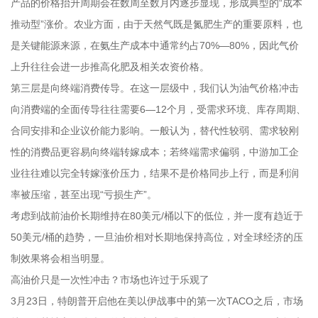
产品的价格抬升周期会在数周至数月内逐步显现，形成典型的“成本
推动型”涨价。农业方面，由于天然气既是氮肥生产的重要原料，也
是关键能源来源，在氨生产成本中通常约占70%—80%，因此气价
上升往往会进一步推高化肥及相关农资价格。
第三层是向终端消费传导。在这一层级中，我们认为油气价格冲击
向消费端的全面传导往往需要6—12个月，受需求环境、库存周期、
合同安排和企业议价能力影响。一般认为，替代性较弱、需求较刚
性的消费品更容易向终端转嫁成本；若终端需求偏弱，中游加工企
业往往难以完全转嫁涨价压力，结果不是价格同步上行，而是利润
率被压缩，甚至出现“亏损生产”。
考虑到战前油价长期维持在80美元/桶以下的低位，并一度有趋近于
50美元/桶的趋势，一旦油价相对长期地保持高位，对全球经济的压
制效果将会相当明显。
高油价只是一次性冲击？市场也许过于乐观了
3月23日，特朗普开启他在美以伊战事中的第一次TACO之后，市场