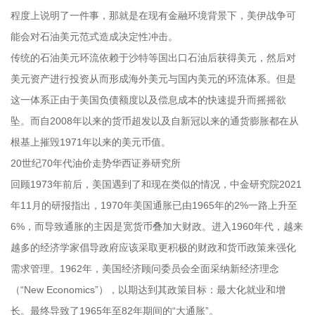
程度上说明了一件事，那就是在现有金融环境背景下，美伊战争可
能会对石油美元范式造成决定性冲击。
传统的石油美元环流依赖于沙特等国出口石油后获得美元，然后对
美元资产进行投资从而形成海外美元与国内美元的环流体系。但是
这一体系正由于美国负债额度以及偿息成本的快速提升而摇摇欲
坠。而自2008年以来的货币超发以及自新冠以来的通货膨胀都在从
根基上摧毁1971年以来的美元币值。
20世纪70年代油价走势华西证券研究所
回顾1973年前后，美国遇到了和现在类似的情况，中金研究院2021
年11月的研报指出，1970年美国通胀已由1965年的2%一路上升至
6%，而导致通胀的主因是宽货币叠加大财政。进入1960年代，越来
越多的经济学家倡导政府应该采取更积极的财政和货币政策来强化
需求管理。1962年，美国经济顾问委员会全面采纳新经济理念
（“New Economics”），以期达到其政策目标：最大化就业和增
长。最终导致了1965年至82年期间的“大通胀”。