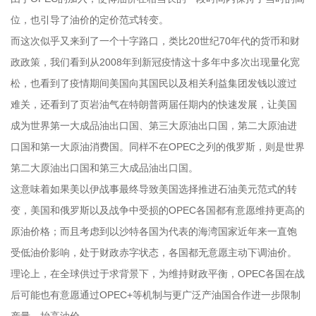
位，也引导了油价的定价范式转变。
而这次似乎又来到了一个十字路口，类比20世纪70年代的货币和财
政政策，我们看到从2008年到新冠疫情这十多年中多次出现量化宽
松，也看到了疫情期间美国向其国民以及相关利益集团发钱以渡过
难关，还看到了页岩油气在特朗普两届任期内的快速发展，让美国
成为世界第一大成品油出口国、第三大原油出口国，第二大原油进
口国和第一大原油消费国。同样不在OPEC之列的俄罗斯，则是世界
第二大原油出口国和第三大成品油出口国。
这意味着如果美以伊战事最终导致美国选择推进石油美元范式的转
变，美国和俄罗斯以及战争中受损的OPEC各国都有意愿维持更高的
原油价格；而且考虑到以沙特各国为代表的海湾国家近年来一直饱
受低油价影响，处于财政赤字状态，各国都无意愿主动下调油价。
理论上，在全球供过于求背景下，为维持财政平衡，OPEC各国在战
后可能也有意愿通过OPEC+等机制与更广泛产油国合作进一步限制