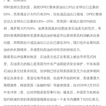
产量、抬高油价
同时值得注意的是，虽然OPEC整体原油出口约占全球出口总量的
50%，而美俄合计大约只有20%，但在成品油出口领域，OPEC整体
仅仅占全球出口总量的18%—20%，而美国一家就占据20%的比
例，俄罗斯大约为9%。如果美国真的试图改变石油美元的范式，考
虑到美俄两国都有意愿将成品油价格提升以获得更高利润解决自身
问题，而两国合计成品油出口占比已接近30%，我们也许会看到高
油价的长期维持，并感受到高油价对经济的持续压力。
随着美以伊战事的推进，石油美元也正在客观上被迫寻求范式转
变。石油美元的核心是美国为中东产油国提供安全保护，中东各国
石油以美元结算并回流。但伊朗已经证明美国甚至无力在战争期间
保证自身安全，更遑论海湾各国。在战争开始的时候，美债遭遇大
规模抛售，根据英国《金融时报》等媒体报道，自2026年2月25日
中东冲突（美、以对伊朗采取军事行动）爆发后，外国官方机构在
纽约联储托管的美国国债规模在短短一个多月内骤降了820亿美元。