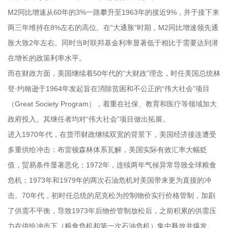
M2同比增速从60年的3%一路攀升至1963年的接近9%，并于接下来
两三年维持在8%左右的高位。在“大通胀”时期，M2同比增速领先通
胀大致2年左右。同时当时联邦基金利率显著低于相比于需要达到潜
在增长的政策利率水平。
而在财政方面，美国继续着50年代的“大财政”理念，时任美国总统林
登·约翰逊于1964年发起旨在消除贫困和不公正的“伟大社会”项目
（Great Society Program），着重在社保、教育和医疗等领域加大
政府投入。其继任者均对“伟大社会”项目做出拓展。
进入1970年代，在货币财政继续双宽的背景下，美国经济接连遭受
多重供给冲击：布雷顿森林体系瓦解，美国实际有效汇率大幅贬
值，贸易条件显著恶化；1972年，连续两年气候异常导致全球粮食
危机；1973年和1979年的两次石油危机对美国带来更为直接的冲
击。70年代，初时任总统的尼克松为控制物价实行价格管制，加剧
了供需不平衡，导致1973年后物价管制放松后，之前积累的供需压
力在供给冲击下（粮食危机和第一次石油危机）集中释放并爆发。