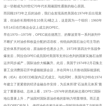
这一切都成为20世纪70年代长期顽固性通胀的核心原因。
而回顾1973年之后的油价，我们会发现虽然美国在1974年后出现衰
退，但油价长期维持在10美元/桶之上，这是因为一个组织：1960年
9月14日在巴格达会议上成立的OPEC。
早在1970—1973年，OPEC就在德黑兰、的黎波里等一系列谈判中
不断扩大对油价和收益分配的话语权，传统由跨国石油公司主导的
定价体系开始松动，原油标价也逐步上升。1973年第四次中东战争
爆发后，阿拉伯OPEC成员国对美国等支持以色列的国家实施石油禁
运并同步减产，国际油价大幅飙升。此后，美国于1974年2月召集主
要工业消费国召开华盛顿能源会议，并在同年11月推动国际能源机
构（IEA）在OECD框架内正式成立。与此同时，美国与沙特在1974
年建立了更紧密的经济金融合作安排，为后来所谓“石油美元体系”奠
定了重要基础。总体上看，1973—1974年的危机标志着OPEC国际
地位显著上升，产油国对国际原油价格的影响力明显增强。而正是
由于OPEC的加入，使得油价在相当长的一段时间内保持了当时的高