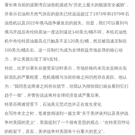
署长将当前的波斯湾石油危机描述为“历史上最大的能源安全威胁”，
并表示石油和天然气供应的损失已经远远超过了1973年和1979年石
油危机以及2022年俄乌战争爆发后的损失。但是，我们可以看到与
俄乌开战后布伦特原油一度达到逼近140美元/桶不同，本轮石油危
机中布伦特原油最高点只触及不足120美元/桶，然后被迅速压制在
100美元/桶左右。这一压制行为成为全球权益市场反弹的核心动
力，并让美股出现了深V反转。
对此，比罗尔署长在接受采访时表示，市场价格尚未完全反映出实
际混乱的严重程度，危机规模与当前价格之间仍然存在差距。他认
为：“我同意这两者之间存在脱节，但我认为很快我们就会看到它们
趋于一致”，并警告说这将对全球经济造成严重后果。
特里芬两难背景下，石油美元范式也许正在发生变化
在写作本文之时，笔者曾阅读到一篇文章“关于美伊谈判以及美伊战
争对美国的意义”，里面提到了一个很有意思的观点：“在特里芬悖论
的框架下，其实，美伊战争对美国有十分重大的意义”。