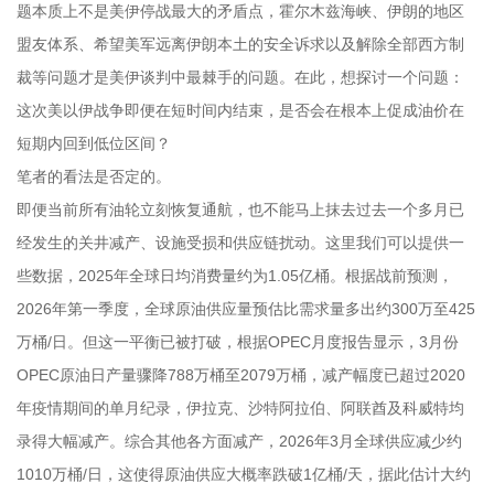
题本质上不是美伊停战最大的矛盾点，霍尔木兹海峡、伊朗的地区
盟友体系、希望美军远离伊朗本土的安全诉求以及解除全部西方制
裁等问题才是美伊谈判中最棘手的问题。在此，想探讨一个问题：
这次美以伊战争即便在短时间内结束，是否会在根本上促成油价在
短期内回到低位区间？
笔者的看法是否定的。
即便当前所有油轮立刻恢复通航，也不能马上抹去过去一个多月已
经发生的关井减产、设施受损和供应链扰动。这里我们可以提供一
些数据，2025年全球日均消费量约为1.05亿桶。根据战前预测，
2026年第一季度，全球原油供应量预估比需求量多出约300万至425
万桶/日。但这一平衡已被打破，根据OPEC月度报告显示，3月份
OPEC原油日产量骤降788万桶至2079万桶，减产幅度已超过2020
年疫情期间的单月纪录，伊拉克、沙特阿拉伯、阿联酋及科威特均
录得大幅减产。综合其他各方面减产，2026年3月全球供应减少约
1010万桶/日，这使得原油供应大概率跌破1亿桶/天，据此估计大约