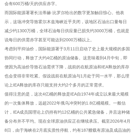
会有600万桶/天的供应赤字。
而国际能源署署长法蒂赫·比罗尔给出的数字更加触目惊心。他表
示，这场冲突导致霍尔木兹海峡近乎关闭，该地区石油出口量每日
减少约1300万桶，全球石油每日供应量已损失约3000万桶，也就是
说每日的供需赤字甚至可能达到2000万桶以上。
考虑到平抑油价，国际能源署于3月11日启动了史上最大规模的多国
协同行动，释放了大约4亿桶的原油储备。这意味着到4月中旬，即
便因为高油价导致石油需求下降，战前的在航原油和IEA释放的库存
也会变得非常吃紧。假设战前在航原油与1月处于同一水平，那么理
论上IEA释放的库存只能支持大约2个多月的正常需求。
值得注意的是，这次4亿桶的释放是IEA自1974年成立以来最大规模
的一次集体释放，远超2022年俄乌冲突时的1.8亿桶规模。一般估
计，IEA成员国理论上仍持有约12亿桶的公共紧急储备，并且这种储
备分布并不平均。现在全球原油供应正在继续承压。截至2026年4月
8日，由于海峡在2月底实质性停航，约有187艘载有原油及成品油的