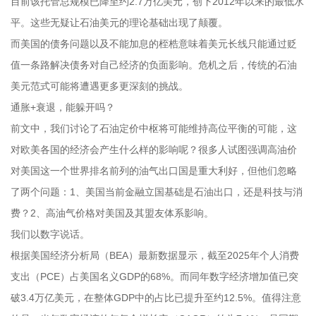
目前该托管总规模已降至约2.7万亿美元，创下2012年以来的最低水
平。这些无疑让石油美元的理论基础出现了颠覆。
而美国的债务问题以及不能加息的桎梏意味着美元长线只能通过贬
值一条路解决债务对自己经济的负面影响。危机之后，传统的石油
美元范式可能将遭遇更多更深刻的挑战。
通胀+衰退，能躲开吗？
前文中，我们讨论了石油定价中枢将可能维持高位平衡的可能，这
对欧美各国的经济会产生什么样的影响呢？很多人试图强调高油价
对美国这一个世界排名前列的油气出口国是重大利好，但他们忽略
了两个问题：1、美国当前金融立国基础是石油出口，还是科技与消
费？2、高油气价格对美国及其盟友体系影响。
我们以数字说话。
根据美国经济分析局（BEA）最新数据显示，截至2025年个人消费
支出（PCE）占美国名义GDP的68%。而同年数字经济增加值已突
破3.4万亿美元，在整体GDP中的占比已提升至约12.5%。值得注意