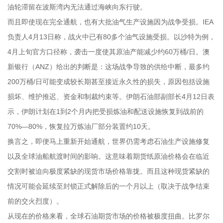
油轮滞留在波斯湾内无法通过海峡向东行驶。
而且即使现在完全通航，也有大批油气生产设施因为战争受损。IEA
负责人4月13日称，战火中已有80多个油气设施受损。以沙特为例，
4月上旬官方口径称，袭击一度使其原油产能减少约60万桶/日。澳
新银行（ANZ）给出的判断是：这场战争导致的供给中断，最多约
200万桶/日可能变成较长期甚至接近永久性的损失，原因包括设施
损坏、维护推迟、资金和制裁约束等。伊朗石油部副部长4月12日表
示，伊朗计划在1到2个月内把受损炼油和配送设施恢复到战前的
70%—80%，恢复拉万炼油厂部分装置约10天。
换言之，即便马上重新开始通航，世界仍需考虑石油生产设施修复
以及全球油船航渡时间的影响。这意味着期货纸原油价格会在临近
交割时被迫向极度紧缺的现货市场价格靠拢。而且这种现货紧缺的
情况可能会延续至封锁正式解除后的一个月以上（取决于战争结束
前的交火烈度）。
从现在的价格来看，全球石油期货市场的价格被极度扭曲。比罗尔