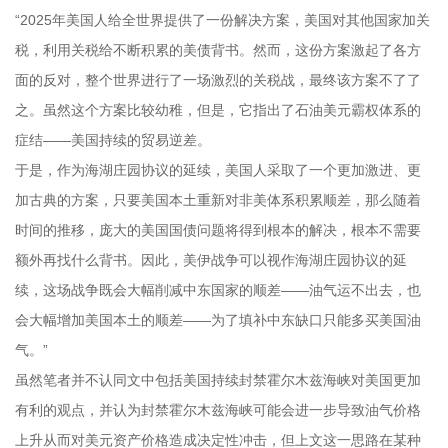
“2025年美国人给全世界提供了一份解决方案，美国对其他国家加关
税，利用关税给不断积累的美债背书。然而，这份方案激起了各方
面的反对，整个世界进行了一场激烈的关税战，最终该方案不了了
之。虽然这个方案比较幼稚，但是，它指出了石油美元霸权体系的
症结——美国持续的贸易逆差。
于是，作为海湖庄园协议的延续，美国人采取了一个更加激进、更
加古典的方案，只要美国本土重新对非美体系积累顺差，那么随着
时间的推移，庞大的美国国债问题将得到根本的解决，根本不需要
额外再找什么背书。因此，美伊战争可以视作海湖庄园协议的延
续，这场战争既会大幅削减中东国家的顺差——油气运不出去，也
会大幅增加美国本土的顺差——为了填补中东缺口只能多买美国油
气。”
虽然笔者并不认同文中包括美国持续封禁霍尔木兹海峡对美国更加
有利的观点，并认为封禁霍尔木兹海峡可能会进一步导致油气价格
上升从而对美元资产价格造成决定性冲击，但上文这一思路在某种