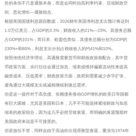
价的杀伤不只是通胀本身，而是会同时抬高利率约束、压缩财政空
间、恶化增长—通胀组合。
根据美国国债利息跟踪数据，2026财年美国净利息支出预计将达到
1.0万亿美元，占GDP的3.3%，财政收入的21%—23%。其债务总额
占GDP的101%；而日本、欧盟也类似，其债务总额分别为GDP的
230%+和80%，利息支出分别占税收收入的约41%和10%。
按照传统经济学理论，高通胀需要货币和财政政策相配合，其中货
币政策方面，央行往往会通过加息、缩表或维持偏紧流动性来提高
融资成本、压低需求；财政政策方面，政府则需要减少赤字扩张，
避免通过大规模支出或减税继续刺激总需求。
但是这一操作对于高负债、依赖债务推动GDP增长的欧美日等国都
有巨大困难，尤其是美国和日本，几乎不可能选择紧缩财政与加息
缩表的政策组合，因为这几乎必然导致衰退。而明确的衰退预期对
美国政府来说是不可接受的。
但若放任不管，同样会由于高油价出现滞胀型衰退，重演当1974年