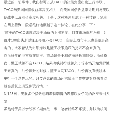
最近的一切事件，我们都可以从TACO的决策角度出发进行串联，
TACO与美国国债收益率高度相关，而美国国债收益率近期则与美以
伊战事以及油价高度相关。于是，这种格局形成了一种悖论，笔者
在网上看到一段话很好地概括了这个悖论，在此分享一下：
“懂王的TACO速度取决于油价的上涨速度。目前市场非常乐观，油
价才100出头所以懂王今晚不会TACO，实际上股市今天也是低开高
走的，大家都认为封锁海峡是懂王极限施压的把戏不会来真的。
然后好笑的地方就在这里。市场越是不相信海峡长期封锁，油价横
盘，懂王就越不会TACO，结果海峡封得就越久；等市场开始觉得懂
王来真的、油价飙升的时候，懂王立马TACO，油价再次直线跳水，
主打一个逗你玩的。只要愚蠢的市场还把懂王当作交易策略来看待
就会反复上演逗你玩行情。”
3月23日，美股多个指数也随着特朗普的表态以及伊朗的反应来回反
复
虽然对于美以伊战事长期停战一事，笔者始终不乐观，并认为核问