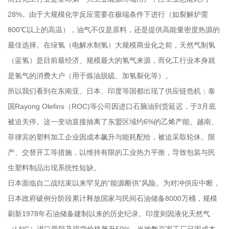
28%。由于大规模化学反应需要在极端条件下进行（如裂解炉需
800℃以上的高温），油气不仅是原料，还是提供高能量密度热源的
最佳选择。在绿氢（电解水制氢）大规模商业化之前，天然气制氢
（蓝氢）是目前最经济、规模最大的氢气来源，而化工行业本身就
是氢气的消费大户（用于炼油脱硫、加氢裂化等）。
所以我们看到在东南亚、日本、印度等国都出现了供应链危机：泰
国Rayong Olefins（ROC)等公司因进口石脑油到货延迟，于3月底
被迫关停。这一变动直接抽离了东盟区域约6%的乙烯产能。越南、
菲律宾的塑料加工企业因成本飙升与能耗配给，被迫采取轮休、限
产、交替开工等措施，以维持有限的工业热力平衡，导致包装与民
生塑料制品出现系统性短缺。
日本面临自二战结束以来罕见的“能源断供”风险。为对冲供应中断，
日本政府破例分阶段累计释放国家与民间石油储备8000万桶，规模
刷新1978年石油储备建制以来的历史纪录。印度则因液化天然气