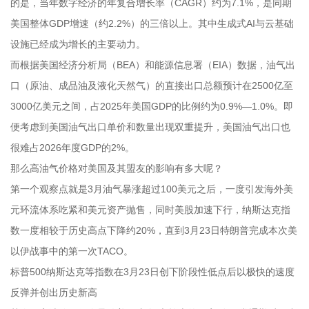
的是，当年数字经济的年复合增长率（CAGR）约为7.1%，是同期
美国整体GDP增速（约2.2%）的三倍以上。其中生成式AI与云基础
设施已经成为增长的主要动力。
而根据美国经济分析局（BEA）和能源信息署（EIA）数据，油气出
口（原油、成品油及液化天然气）的直接出口总额预计在2500亿至
3000亿美元之间，占2025年美国GDP的比例约为0.9%—1.0%。即
便考虑到美国油气出口单价和数量出现双重提升，美国油气出口也
很难占2026年度GDP的2%。
那么高油气价格对美国及其盟友的影响有多大呢？
第一个观察点就是3月油气暴涨超过100美元之后，一度引发海外美
元环流体系吃紧和美元资产抛售，同时美股加速下行，纳斯达克指
数一度相较于历史高点下降约20%，直到3月23日特朗普完成本次美
以伊战事中的第一次TACO。
标普500纳斯达克等指数在3月23日创下阶段性低点后以极快的速度
反弹并创出历史新高