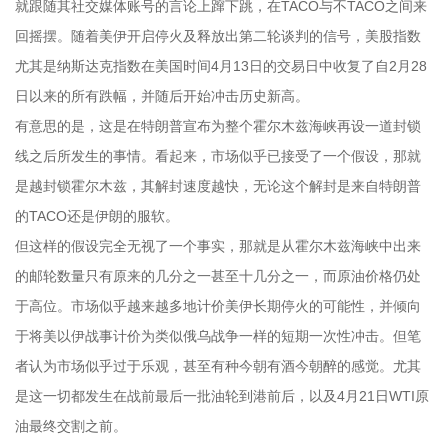
就跟随其社交媒体账号的言论上蹿下跳，在TACO与不TACO之间来
回摇摆。随着美伊开启停火及释放出第二轮谈判的信号，美股指数
尤其是纳斯达克指数在美国时间4月13日的交易日中收复了自2月28
日以来的所有跌幅，并随后开始冲击历史新高。
有意思的是，这是在特朗普宣布为整个霍尔木兹海峡再设一道封锁
线之后所发生的事情。看起来，市场似乎已接受了一个假设，那就
是越封锁霍尔木兹，其解封速度越快，无论这个解封是来自特朗普
的TACO还是伊朗的服软。
但这样的假设完全无视了一个事实，那就是从霍尔木兹海峡中出来
的邮轮数量只有原来的几分之一甚至十几分之一，而原油价格仍处
于高位。市场似乎越来越多地计价美伊长期停火的可能性，并倾向
于将美以伊战事计价为类似俄乌战争一样的短期一次性冲击。但笔
者认为市场似乎过于乐观，甚至有种今朝有酒今朝醉的感觉。尤其
是这一切都发生在战前最后一批油轮到港前后，以及4月21日WTI原
油最终交割之前。