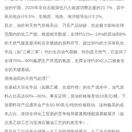
业的中国，2025年非化石能源也只占能源消费总量的21.7%，其中
风光电合计9.5%，生物质、地热、海洋能等合计3.2%。
其次，油价和天然气价格高企、乃至产品短缺，也会极大影响全球
范围内的化工产能。根据相关数据，全球约12%—14%的原油和8%
的天然气被直接消耗在非燃烧的原料环节。超过90%的大宗有机化
学品（如“三烯三苯”）均衍生自油气裂解。特别是天然气，它提供了
全球70%—90%氮肥生产所需的氢源，支撑全球约40亿人口粮食安
全的关键基础。
渤海油田的天然气处理厂
在基础大宗化学品（如聚乙烯、合成纤维）的生产成本中，油气原
料占比高达60%—80%。事实证明，原油价格每变动10美元/桶，下
游塑料等产品通常会产生50-80美元/吨的价格联动。这种极高的成
本占比，使得全球化工贸易的竞争格局紧紧围绕能源禀赋展开（如
北美乙烷工艺与亚洲石脑油工艺的利差竞争）。
而且化工行业是全球第一大工业能源终端用户，占工业总能耗约