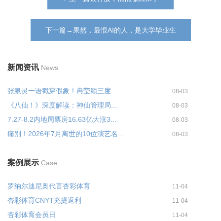
下一篇→果然，最恨AI的人，是大学毕业生
新闻资讯
News
张泉灵一语戳穿假象！冉莹颖三度...
08-03
《八仙！》深度解读：神仙管理局...
08-03
7.27-8.2内地周票房16.63亿大涨3...
08-03
痛别！2026年7月离世的10位演艺名...
08-03
案例展示
Case
罗纳尔迪尼奥代言杏彩体育
11-04
杏彩体育CNYT充提返利
11-04
杏彩体育会员日
11-04