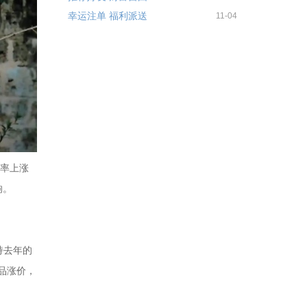
幸运注单 福利派送
11-04
汇率上涨
响。
持去年的
品涨价，