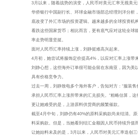
3月以来，随着战势的演变，人民币对美元汇率无视美元指数
华侨银行中国副行长、环球金融市场部总经理刘洋分析
底改变了外汇市场的投资逻辑。越来越多的全球投资机
看跌这些国家货币；相比而言，更有底气应对这轮全球
率走势明显坚挺。
面对人民币汇率持续上涨，刘静挺难高兴起来。
4月初，她尝试将服饰定价提高4%，以应对汇率上涨带来
刘静心想，这些海外订单很可能会留在东南亚，因为美
具有价格竞争力。
过去一周，刘静致电多个海外客户，告知对方：“服装售
承担人民币汇率上涨所带来的汇兑损失。“粗略估算，这些
更让她难受的是，上游原料供货商的频繁催款。
截至4月中旬，刘静仍有40%的原料采购款尚未结清。
料采购款。但是，当她看到结汇金额因人民币持续升值
让她始料未及的是，3月以来，人民币对美元汇率迭创