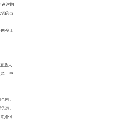
咨询远期
比例的出
空间被压
旦遭遇人
货款，中
口合同。
折优惠。
知道如何