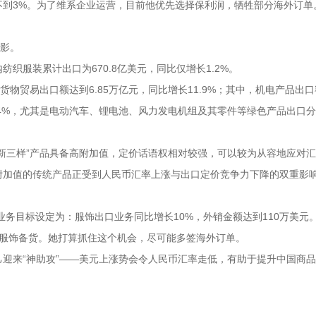
不到3%。为了维系企业运营，目前他优先选择保利润，牺牲部分海外订单
。
缩影。
织服装累计出口为670.8亿美元，同比仅增长1.2%。
货物贸易出口额达到6.85万亿元，同比增长11.9%；其中，机电产品出
63.4%，尤其是电动汽车、锂电池、风力发电机组及其零件等绿色产品出口
新三样”产品具备高附加值，定价话语权相对较强，可以较为从容地应对
附加值的传统产品正受到人民币汇率上涨与出口定价竞争力下降的双重影
业务目标设定为：服饰出口业务同比增长10%，外销金额达到110万美元
季服饰备货。她打算抓住这个机会，尽可能多签海外订单。
迎来“神助攻”——美元上涨势会令人民币汇率走低，有助于提升中国商