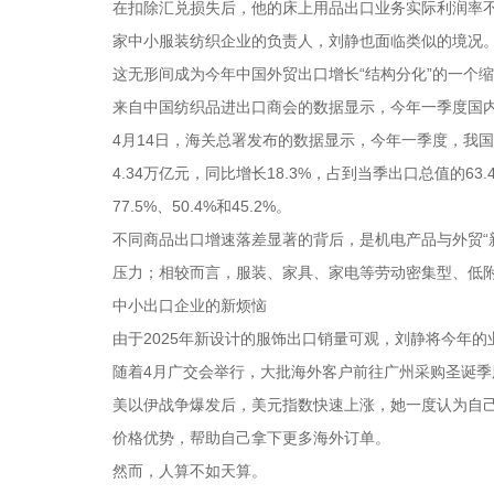
在扣除汇兑损失后，他的床上用品出口业务实际利润率
家中小服装纺织企业的负责人，刘静也面临类似的境况
这无形间成为今年中国外贸出口增长“结构分化”的一个
来自中国纺织品进出口商会的数据显示，今年一季度国内纺
4月14日，海关总署发布的数据显示，今年一季度，我国
4.34万亿元，同比增长18.3%，占到当季出口总值的
77.5%、50.4%和45.2%。
不同商品出口增速落差显著的背后，是机电产品与外贸“
压力；相较而言，服装、家具、家电等劳动密集型、低
中小出口企业的新烦恼
由于2025年新设计的服饰出口销量可观，刘静将今年的
随着4月广交会举行，大批海外客户前往广州采购圣诞
美以伊战争爆发后，美元指数快速上涨，她一度认为自己
价格优势，帮助自己拿下更多海外订单。
然而，人算不如天算。