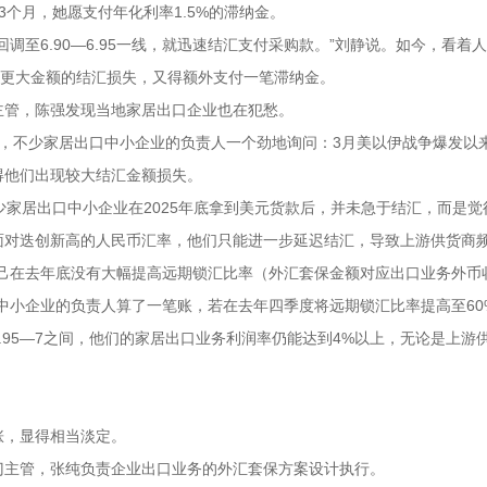
个月，她愿支付年化利率1.5%的滞纳金。
调至6.90—6.95一线，就迅速结汇支付采购款。”刘静说。如今，看着
受更大金额的结汇损失，又得额外支付一笔滞纳金。
主管，陈强发现当地家居出口企业也在犯愁。
，不少家居出口中小企业的负责人一个劲地询问：3月美以伊战争爆发以
得他们出现较大结汇金额损失。
少家居出口中小企业在2025年底拿到美元货款后，并未急于结汇，而是觉
面对迭创新高的人民币汇率，他们只能进一步延迟结汇，导致上游供货商
自己在去年底没有大幅提高远期锁汇比率（外汇套保金额对应出口业务外币
中小企业的负责人算了一笔账，若在去年四季度将远期锁汇比率提高至60
.95—7之间，他们的家居出口业务利润率仍能达到4%以上，无论是上游
涨，显得相当淡定。
门主管，张纯负责企业出口业务的外汇套保方案设计执行。