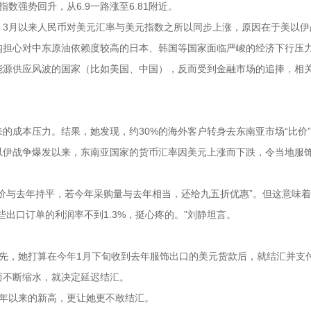
强势回升，从6.9一路涨至6.81附近。
，3月以来人民币对美元汇率与美元指数之所以同步上涨，原因在于美以伊
构担心对中东原油依赖度较高的日本、韩国等国家面临严峻的经济下行压
能源供应风波的国家（比如美国、中国），反而受到金融市场的追捧，相
的成本压力。结果，她发现，约30%的海外客户转身去东南亚市场“比价
以伊战争爆发以来，东南亚国家的货币汇率因美元上涨而下跌，令当地服
价与去年持平，若今年采购量与去年相当，还给九五折优惠”。但这意味
出口订单的利润率不到1.3%，挺心疼的。”刘静坦言。
原先，她打算在今年1月下旬收到去年服饰出口的美元货款后，就结汇并支
而不断缩水，就决定延迟结汇。
三年以来的新高，更让她更不敢结汇。