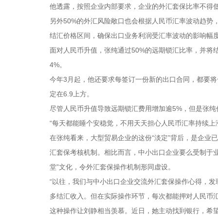
他透露，按照企业内部要求，企业的外汇套保比率不得低于
另外50%的外汇风险敞口也会根据人民币汇率波动趋势
结汇价格区间，确保出口业务利润受汇率波动的影响幅度
面对人民币升值，张纯通过50%的远期锁汇比率，并将结
4%。
今年3月起，他还要求每签订一份新的出口合同，都要将
定在6.9上方。
尽管人民币升值导致远期锁汇费用增加逾5%，但是张纯
“每天都能睡个安稳觉，不用天天担心人民币汇率持续上
在张纯看来，大型贸易企业的这份“淡定”背后，是企业
汇套保考核机制。相比而言，中小出口企业要么受制于
堂”文化，令外汇套保操作机制形同虚设。
“以往，我们与中小出口企业交流外汇套保操作心得，
多结汇收入。但在实际操作环节，每次都能押对人民币汇
这种操作让刘静相当羡慕。近日，她主动找到银行，希