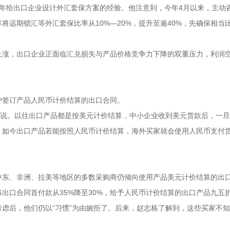
年给出口企业设计外汇套保方案的经验。他注意到，今年4月以来，主动
将远期锁汇等外汇套保比率从10%—20%，提升至逾40%，先确保相当
上涨，出口企业正面临汇兑损失与产品价格竞争力下降的双重压力，利润
。
户签订产品人民币计价结算的出口合同。
栋说。以往出口产品都是按美元计价结算，中小企业收到美元货款后，一
；如今出口产品若能按照人民币计价结算，海外买家就会使用人民币支付
中东、非洲、拉美等地区的多数采购商仍倾向使用产品美元计价结算的出
出口合同首付款从35%降至30%，给予人民币计价结算的出口产品九五
虑后，他们仍以“习惯”为由婉拒了。后来，赵志栋了解到，这些买家不