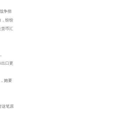
战争彻
力，纷纷
关货币汇
”。
饰出口更
着，她要
付这笔原