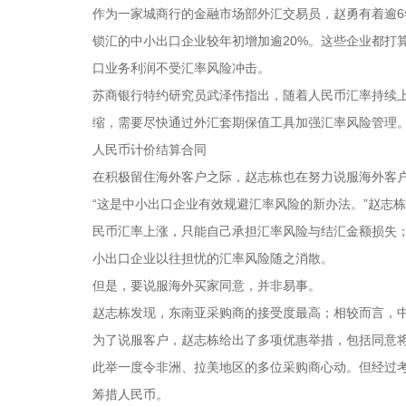
作为一家城商行的金融市场部外汇交易员，赵勇有着逾6
锁汇的中小出口企业较年初增加逾20%。这些企业都打算
口业务利润不受汇率风险冲击。
苏商银行特约研究员武泽伟指出，随着人民币汇率持续
缩，需要尽快通过外汇套期保值工具加强汇率风险管理
人民币计价结算合同
在积极留住海外客户之际，赵志栋也在努力说服海外客
“这是中小出口企业有效规避汇率风险的新办法。”赵志
民币汇率上涨，只能自己承担汇率风险与结汇金额损失
小出口企业以往担忧的汇率风险随之消散。
但是，要说服海外买家同意，并非易事。
赵志栋发现，东南亚采购商的接受度最高；相较而言，
为了说服客户，赵志栋给出了多项优惠举措，包括同意将
此举一度令非洲、拉美地区的多位采购商心动。但经过考
筹措人民币。