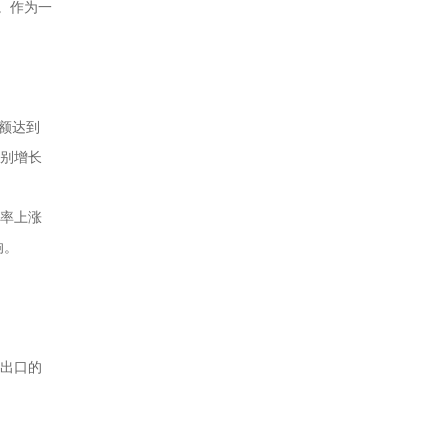
。作为一
口额达到
分别增长
汇率上涨
响。
。
品出口的