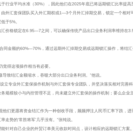
行业平均水准（30%），因此他们在2025年底已将远期锁汇比率提高至
，由外汇套保团队买入外汇期权或1—3个月外汇掉期交易，锁定一个相对
低于5%。
汇价格锁定在6.95—7之间，可以确保传统产品出口业务利润率维持在3.
合同金额的60%—70%，通过远期外汇掉期交易或远期锁汇操作，将结汇
仍觉得这项操作相当有必要。
涨导致结汇金额缩水，吞噬大部分出口业务利润。”他说。
已设立专业外汇套保操作机制与外汇套保专业团队，并坚决落实相对完善
业务规模较小与内控管理不足，尚未建立外汇套保的操作机制；要么企业主
发现他们更愿将资金结汇作为一种创收手段，频频押注人民币汇率下跌，进
率走势的‘常胜将军’几乎没有。”张纯说。
望能针对自己企业的外贸订单美元收款时间点，设计相应的远期锁汇方案