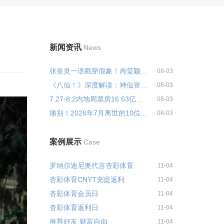
新闻资讯
News
张泉灵一语戳穿假象！冉莹颖三度...
08-03
《八仙！》深度解读：神仙管理局...
08-03
7.27-8.2内地周票房16.63亿大涨3...
08-03
痛别！2026年7月离世的10位演艺名...
08-03
案例展示
Case
罗纳尔迪尼奥代言杏彩体育
11-04
杏彩体育CNYT充提返利
11-04
杏彩体育会员日
11-04
杏彩体育返利日
11-04
推荐好友 财富自由
11-04