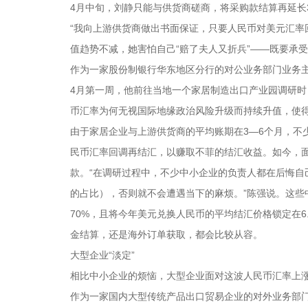
4月中旬，刘静只能与供货商磋商，将采购款结算再延长3
“我向上游供货商做出书面保证，只要人民币对美元汇率回
值趋势不减，她害怕自己“赔了夫人又折兵”——既要承
作为一家股份制银行华东地区分行的对公业务部门业务
4月第一周，他前往当地一个家居制造出口产业园调研时
币汇率为何无视国际地缘政治风险升级而持续升值，使
由于家居企业与上游供货商的平均账期在3—6个月，不
民币汇率回调再结汇，以赚取不菲的结汇收益。如今，
款。“在调研过程中，不少中小企业的负责人都在后悔
的占比），否则就不会遭遇当下的麻烦。”陈强说。这些
70%，且将今年美元兑换人民币的平均结汇价格锁定在6
金结算，还是海外订单获取，都会比较从容。
大型企业“淡定”
相比中小企业的烦恼，大型企业面对这波人民币汇率上
作为一家国内大型传统产品出口贸易企业的对外业务部