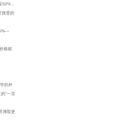
50%，
可接受的
5%—
价格锁
科学的外
的“一言
而博取更
。