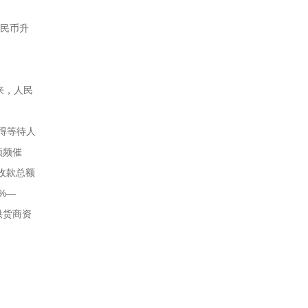
人民币升
来，人民
得等待人
频频催
收款总额
%—
供货商资