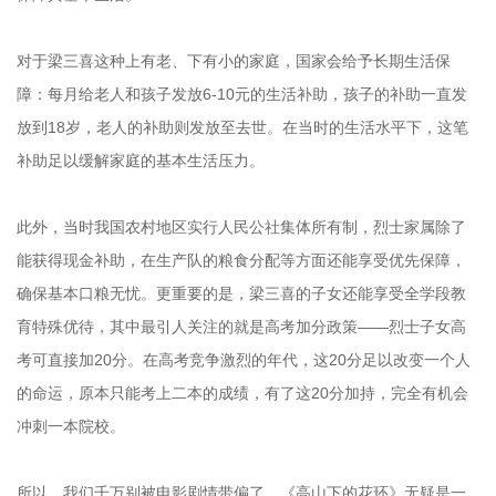
对于梁三喜这种上有老、下有小的家庭，国家会给予长期生活保
障：每月给老人和孩子发放6-10元的生活补助，孩子的补助一直发
放到18岁，老人的补助则发放至去世。在当时的生活水平下，这笔
补助足以缓解家庭的基本生活压力。
此外，当时我国农村地区实行人民公社集体所有制，烈士家属除了
能获得现金补助，在生产队的粮食分配等方面还能享受优先保障，
确保基本口粮无忧。更重要的是，梁三喜的子女还能享受全学段教
育特殊优待，其中最引人关注的就是高考加分政策——烈士子女高
考可直接加20分。在高考竞争激烈的年代，这20分足以改变一个人
的命运，原本只能考上二本的成绩，有了这20分加持，完全有机会
冲刺一本院校。
所以，我们千万别被电影剧情带偏了。《高山下的花环》无疑是一