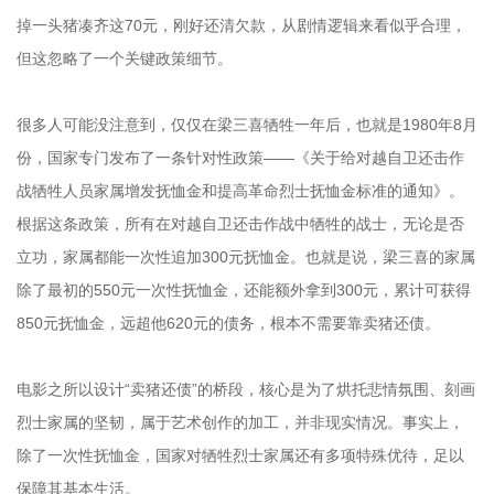
掉一头猪凑齐这70元，刚好还清欠款，从剧情逻辑来看似乎合理，
但这忽略了一个关键政策细节。
很多人可能没注意到，仅仅在梁三喜牺牲一年后，也就是1980年8月
份，国家专门发布了一条针对性政策——《关于给对越自卫还击作
战牺牲人员家属增发抚恤金和提高革命烈士抚恤金标准的通知》。
根据这条政策，所有在对越自卫还击作战中牺牲的战士，无论是否
立功，家属都能一次性追加300元抚恤金。也就是说，梁三喜的家属
除了最初的550元一次性抚恤金，还能额外拿到300元，累计可获得
850元抚恤金，远超他620元的债务，根本不需要靠卖猪还债。
电影之所以设计“卖猪还债”的桥段，核心是为了烘托悲情氛围、刻画
烈士家属的坚韧，属于艺术创作的加工，并非现实情况。事实上，
除了一次性抚恤金，国家对牺牲烈士家属还有多项特殊优待，足以
保障其基本生活。