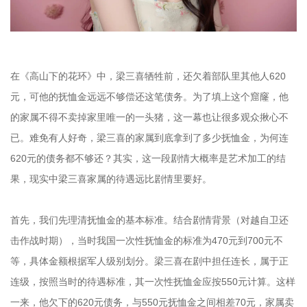
在《高山下的花环》中，梁三喜牺牲前，还欠着部队里其他人620
元，可他的抚恤金远远不够偿还这笔债务。为了填上这个窟窿，他
的家属不得不卖掉家里唯一的一头猪，这一幕也让很多观众揪心不
已。难免有人好奇，梁三喜的家属到底拿到了多少抚恤金，为何连
620元的债务都不够还？其实，这一段剧情大概率是艺术加工的结
果，现实中梁三喜家属的待遇远比剧情里要好。
首先，我们先理清抚恤金的基本标准。结合剧情背景（对越自卫还
击作战时期），当时我国一次性抚恤金的标准为470元到700元不
等，具体金额根据军人级别划分。梁三喜在剧中担任连长，属于正
连级，按照当时的待遇标准，其一次性抚恤金应按550元计算。这样
一来，他欠下的620元债务，与550元抚恤金之间相差70元，家属卖