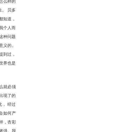
怎么样的
。 贝多
都知道，
我个人而
这种问题
意义的。
提到过，
世界也是
么就必须
出现了的
此， 经过
会如何产
样，杏彩
者强。我