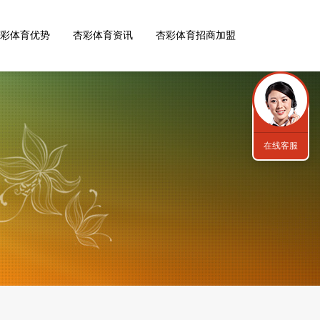
彩体育优势
杏彩体育资讯
杏彩体育招商加盟
在线客服