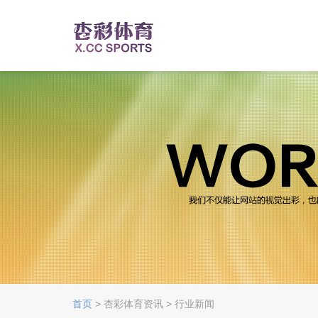
首页
> 杏彩体育资讯 > 行业新闻