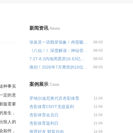
新闻资讯
News
张泉灵一语戳穿假象！冉莹颖三度...
08-03
《八仙！》深度解读：神仙管理局...
08-03
7.27-8.2内地周票房16.63亿大涨3...
08-03
痛别！2026年7月离世的10位演艺名...
08-03
案例展示
Case
这种事实
一定的意
罗纳尔迪尼奥代言杏彩体育
11-04
新版需要
杏彩体育CNYT充提返利
11-04
的发生，
杏彩体育会员日
11-04
出惊人的
杏彩体育返利日
11-04
会如何，
推荐好友 财富自由
11-04