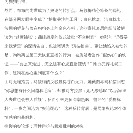
为狗狗祈福。
然而，布布的离世成为了舆论的转折点。马筱梅精心筹备的葬礼，
在部分网友眼中变成了 “博取关注的工具”：白色棺盒、洁白枕巾、
簇拥的鲜花与盖在狗狗身上的金色布料，这些寄托哀思的细节被解
读为 “过度铺张”；诵经超度的仪式被批 “不合时宜”；她那句 “记得要
来我梦里” 的深情告白，也被嘲讽为 “演技拙劣”。更让她陷入被动的
是，狗狗离世第二天恢复直播的行为，被质疑者当作 “假伤心” 的铁
证 ——“要是真难过，怎么还有心思直播赚钱？”“刚办完葬礼就工
作，这狗在她心里到底算什么？”
面对无端指责，马筱梅的反驳显得苍白无力。她截图辱骂私信回怼
“你思想有什么问题和毛病”，却被对方拉黑；她无奈感叹 “以后家里
人去世也会被人质疑”，反而引来更多冷嘲热讽。曾经的 “爱狗标
杆”，一夜之间沦为 “舆论靶心”，这种反转背后，是网络舆论对个体
情感的粗暴解构。
撕裂的舆论场：理性辩护与极端批判的对抗