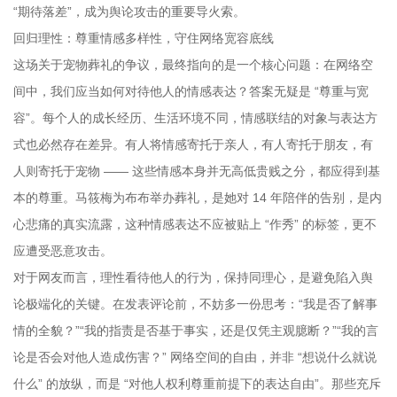
“期待落差”，成为舆论攻击的重要导火索。
回归理性：尊重情感多样性，守住网络宽容底线
这场关于宠物葬礼的争议，最终指向的是一个核心问题：在网络空
间中，我们应当如何对待他人的情感表达？答案无疑是 “尊重与宽
容”。每个人的成长经历、生活环境不同，情感联结的对象与表达方
式也必然存在差异。有人将情感寄托于亲人，有人寄托于朋友，有
人则寄托于宠物 —— 这些情感本身并无高低贵贱之分，都应得到基
本的尊重。马筱梅为布布举办葬礼，是她对 14 年陪伴的告别，是内
心悲痛的真实流露，这种情感表达不应被贴上 “作秀” 的标签，更不
应遭受恶意攻击。
对于网友而言，理性看待他人的行为，保持同理心，是避免陷入舆
论极端化的关键。在发表评论前，不妨多一份思考：“我是否了解事
情的全貌？”“我的指责是否基于事实，还是仅凭主观臆断？”“我的言
论是否会对他人造成伤害？” 网络空间的自由，并非 “想说什么就说
什么” 的放纵，而是 “对他人权利尊重前提下的表达自由”。那些充斥