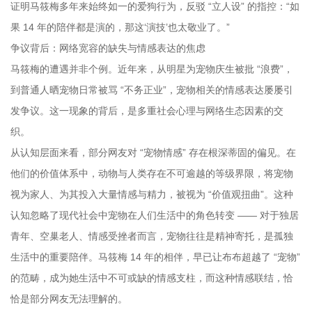
证明马筱梅多年来始终如一的爱狗行为，反驳 “立人设” 的指控：“如
果 14 年的陪伴都是演的，那这‘演技’也太敬业了。”
争议背后：网络宽容的缺失与情感表达的焦虑
马筱梅的遭遇并非个例。近年来，从明星为宠物庆生被批 “浪费”，
到普通人晒宠物日常被骂 “不务正业”，宠物相关的情感表达屡屡引
发争议。这一现象的背后，是多重社会心理与网络生态因素的交
织。
从认知层面来看，部分网友对 “宠物情感” 存在根深蒂固的偏见。在
他们的价值体系中，动物与人类存在不可逾越的等级界限，将宠物
视为家人、为其投入大量情感与精力，被视为 “价值观扭曲”。这种
认知忽略了现代社会中宠物在人们生活中的角色转变 —— 对于独居
青年、空巢老人、情感受挫者而言，宠物往往是精神寄托，是孤独
生活中的重要陪伴。马筱梅 14 年的相伴，早已让布布超越了 “宠物”
的范畴，成为她生活中不可或缺的情感支柱，而这种情感联结，恰
恰是部分网友无法理解的。