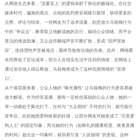
从网络生态来看，“流量至上” 的逻辑加剧了舆论的极端化。在社交
媒体时代，偏激的观点、尖锐的批判更容易吸引眼球，获得更多的
点赞、评论与转发。一些网友为了追求流量，刻意放大马筱梅行为
中的 “争议点”，断章取义地解读她的言行，煽动公众情绪。而平台
算法的推波助澜，又让这些极端声音不断扩散，形成 “回声室效
应”，使得理性声音被淹没，最终导致舆论场的失衡。此外，网络匿
名性降低了言论成本，部分人在现实生活中压抑的情绪，在网络上
通过攻击他人得以释放，马筱梅便成为了这种负面情绪的 “宣泄
口”。
从个体层面来看，公众人物的 “曝光属性” 让马筱梅的行为更容易被
放大解读。作为经常直播、拥有一定粉丝基础的公众人物，她的一
举一动都处于聚光灯下，任何与 “大众期待” 不符的行为，都可能引
发争议。此前她因爱狗收获的好感，让部分网友对她形成了 “完美爱
狗人士” 的固定印象，而当她的行为（如葬礼的隆重程度、恢复直播
的时间）超出这一印象时，就容易引发 “人设崩塌” 的质疑。这种