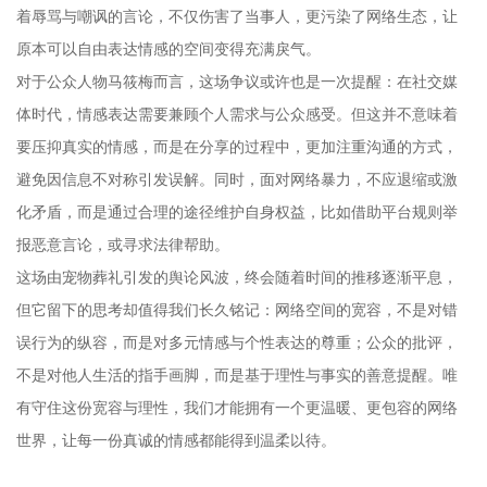
着辱骂与嘲讽的言论，不仅伤害了当事人，更污染了网络生态，让
原本可以自由表达情感的空间变得充满戾气。
对于公众人物马筱梅而言，这场争议或许也是一次提醒：在社交媒
体时代，情感表达需要兼顾个人需求与公众感受。但这并不意味着
要压抑真实的情感，而是在分享的过程中，更加注重沟通的方式，
避免因信息不对称引发误解。同时，面对网络暴力，不应退缩或激
化矛盾，而是通过合理的途径维护自身权益，比如借助平台规则举
报恶意言论，或寻求法律帮助。
这场由宠物葬礼引发的舆论风波，终会随着时间的推移逐渐平息，
但它留下的思考却值得我们长久铭记：网络空间的宽容，不是对错
误行为的纵容，而是对多元情感与个性表达的尊重；公众的批评，
不是对他人生活的指手画脚，而是基于理性与事实的善意提醒。唯
有守住这份宽容与理性，我们才能拥有一个更温暖、更包容的网络
世界，让每一份真诚的情感都能得到温柔以待。