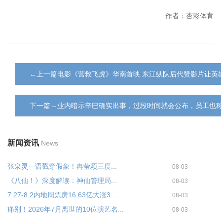
作者：杏彩体育
←上一篇电影《营救飞虎》华南首映 东江纵队后代赞影片让英
下一篇→业内暗示辛巴确实出事，过段时间就会公布，员工也
新闻资讯
News
张泉灵一语戳穿假象！冉莹颖三度...
08-03
《八仙！》深度解读：神仙管理局...
08-03
7.27-8.2内地周票房16.63亿大涨3...
08-03
痛别！2026年7月离世的10位演艺名...
08-03