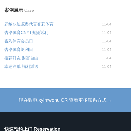
案例展示
Case
罗纳尔迪尼奥代言杏彩体育
11-04
杏彩体育CNYT充提返利
11-04
杏彩体育会员日
11-04
杏彩体育返利日
11-04
推荐好友 财富自由
11-04
幸运注单 福利派送
11-04
现在致电 xylmwohu OR 查看更多联系方式 →
快速预约上门 Reservation