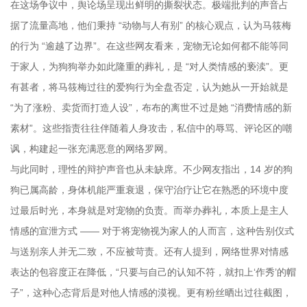
在这场争议中，舆论场呈现出鲜明的撕裂状态。极端批判的声音占
据了流量高地，他们秉持 “动物与人有别” 的核心观点，认为马筱梅
的行为 “逾越了边界”。在这些网友看来，宠物无论如何都不能等同
于家人，为狗狗举办如此隆重的葬礼，是 “对人类情感的亵渎”。更
有甚者，将马筱梅过往的爱狗行为全盘否定，认为她从一开始就是
“为了涨粉、卖货而打造人设”，布布的离世不过是她 “消费情感的新
素材”。这些指责往往伴随着人身攻击，私信中的辱骂、评论区的嘲
讽，构建起一张充满恶意的网络罗网。
与此同时，理性的辩护声音也从未缺席。不少网友指出，14 岁的狗
狗已属高龄，身体机能严重衰退，保守治疗让它在熟悉的环境中度
过最后时光，本身就是对宠物的负责。而举办葬礼，本质上是主人
情感的宣泄方式 —— 对于将宠物视为家人的人而言，这种告别仪式
与送别亲人并无二致，不应被苛责。还有人提到，网络世界对情感
表达的包容度正在降低，“只要与自己的认知不符，就扣上‘作秀’的帽
子”，这种心态背后是对他人情感的漠视。更有粉丝晒出过往截图，