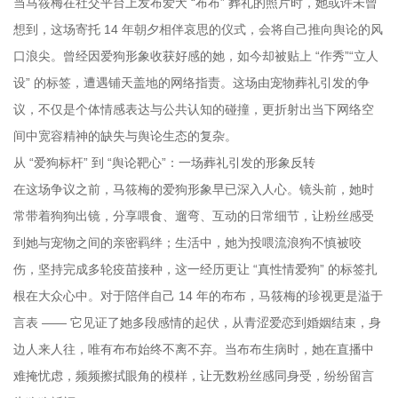
当马筱梅在社交平台上发布爱犬 “布布” 葬礼的照片时，她或许未曾
想到，这场寄托 14 年朝夕相伴哀思的仪式，会将自己推向舆论的风
口浪尖。曾经因爱狗形象收获好感的她，如今却被贴上 “作秀”“立人
设” 的标签，遭遇铺天盖地的网络指责。这场由宠物葬礼引发的争
议，不仅是个体情感表达与公共认知的碰撞，更折射出当下网络空
间中宽容精神的缺失与舆论生态的复杂。
从 “爱狗标杆” 到 “舆论靶心”：一场葬礼引发的形象反转
在这场争议之前，马筱梅的爱狗形象早已深入人心。镜头前，她时
常带着狗狗出镜，分享喂食、遛弯、互动的日常细节，让粉丝感受
到她与宠物之间的亲密羁绊；生活中，她为投喂流浪狗不慎被咬
伤，坚持完成多轮疫苗接种，这一经历更让 “真性情爱狗” 的标签扎
根在大众心中。对于陪伴自己 14 年的布布，马筱梅的珍视更是溢于
言表 —— 它见证了她多段感情的起伏，从青涩爱恋到婚姻结束，身
边人来人往，唯有布布始终不离不弃。当布布生病时，她在直播中
难掩忧虑，频频擦拭眼角的模样，让无数粉丝感同身受，纷纷留言