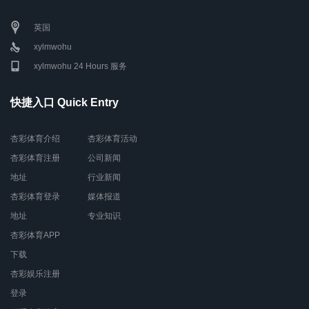
英国
xylmwohu
xylmwohu 24 Hours 服务
快捷入口 Quick Entry
杏彩体育介绍
杏彩体育活动
杏彩体育注册
公司新闻
地址
行业新闻
杏彩体育登录
媒体报道
地址
专业知识
杏彩体育APP
下载
杏彩娱乐注册
登录