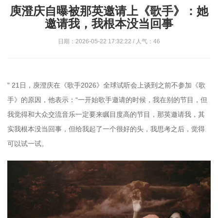
庾澄庆自曝被那英邀请上《歌手》：她
邀请我，我根本没当回事
日期：2026-05-22 17:32:22 / 人气：46
" 21日，庾澄庆在《歌手2026》全球试听会上谈到之前不参加《歌
手》的原因，他表示：“一开始歌手邀请的时候，我在别的节目，但
我觉得和大众交流音乐一定要来瞩目度高的节目，那英邀请我，其
实我根本没当回事，但给我起了一个很好的头，我思考之后，觉得
可以试一试。