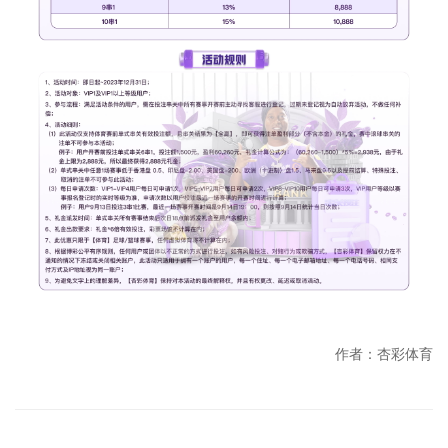
作者：杏彩体育