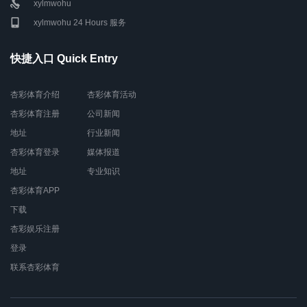
xylmwohu
xylmwohu 24 Hours 服务
快捷入口 Quick Entry
杏彩体育介绍
杏彩体育活动
杏彩体育注册
公司新闻
地址
行业新闻
杏彩体育登录
媒体报道
地址
专业知识
杏彩体育APP
下载
杏彩娱乐注册
登录
联系杏彩体育