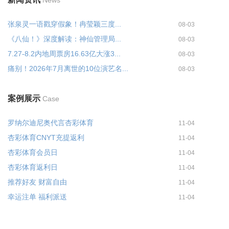
News
张泉灵一语戳穿假象！冉莹颖三度...
08-03
《八仙！》深度解读：神仙管理局...
08-03
7.27-8.2内地周票房16.63亿大涨3...
08-03
痛别！2026年7月离世的10位演艺名...
08-03
案例展示
Case
罗纳尔迪尼奥代言杏彩体育
11-04
杏彩体育CNYT充提返利
11-04
杏彩体育会员日
11-04
杏彩体育返利日
11-04
推荐好友 财富自由
11-04
幸运注单 福利派送
11-04